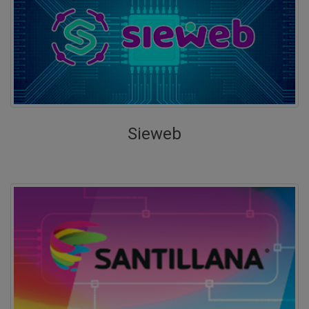
COMUNICADO N° 021-2026 del 31 de
marzo del 2026
Evaluaciones Diagnósticas MINEDU e internas
2026
Descargar
COMUNICADO N° 020-2026 del 26 de
marzo del 2026
Distribución y entrega de los libros escolares:
Sieweb
de la Editorial Santillana para los niveles de
primaria y secundaria, y de la Editorial Casa
de Proyectos Perú para el nivel inicial
Descargar
COMUNICADO N° 019-2026 del 25 de
marzo del 2026
Reuniones con los docentes tutores del nivel
secundaria
Descargar