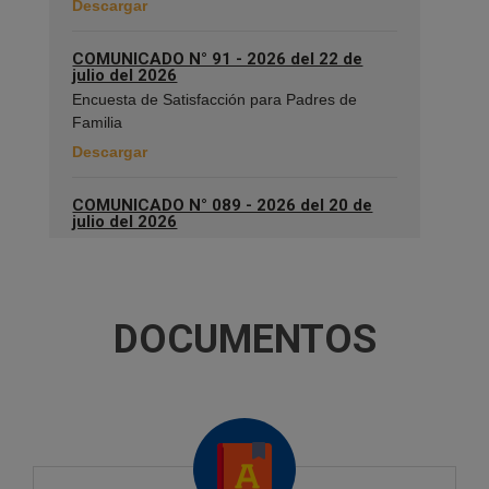
Descargar
COMUNICADO N° 91 - 2026 del 22 de
julio del 2026
Encuesta de Satisfacción para Padres de
Familia
Descargar
COMUNICADO N° 089 - 2026 del 20 de
julio del 2026
205.° Aniversario de la Proclamación de la
Independencia del Perú
Descargar
DOCUMENTOS
COMUNICADO N° 088 - 2026 del 17 de
julio del 2026
Encuesta del Departamento de Transporte de
la Dirección de Bienestar de la Marina
Descargar