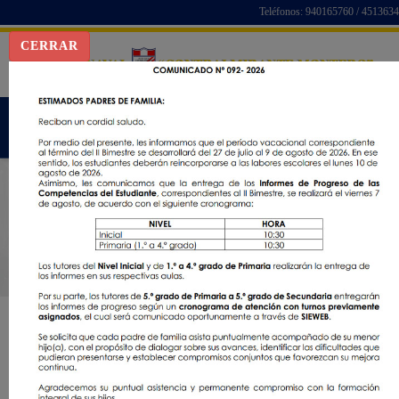
Teléfonos: 940165760 / 4513634
CERRAR
Bienvenidos al Liceo