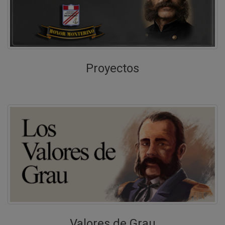
COMUNICADO N° 043-2026 del 30 de
abril del 2026
Celebración del "Día de la Madre"
Descargar
Proyectos
COMUNICADO N° 031-2026 del 16 de
abril del 2026
Horario de atención de los docentes tutores y
de las diferentes áreas.
Descargar
COMUNICADO N° 027-2026 del 10 de
abril del 2026
Asociación Stella Maris - campaña de
recolección de víveres no perecibles
Descargar
COMUNICADO N° 026-2026 del 09 de
abril del 2026
Valores de Grau