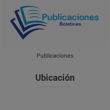
Entrenamientos en las siguientes disciplinas
deportivas
Descargar
COMUNICADO N° 014-2026 del 18 de
marzo del 2026
Adquisición de textos escolares
correspondientes al Plan Lector para el nivel
de Secundaria
Descargar
Publicaciones
COMUNICADO N° 013-2026 del 11 de
marzo del 2026
Inicio de clases se realizará el día lunes 16 de
Ubicación
marzo del presente año
Descargar
COMUNICADO N° 011-2026 del 09 de
marzo del 2026
Feria del Libro para la adquisición de los