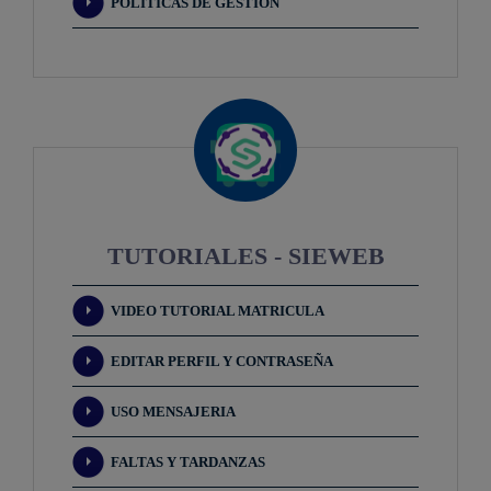
POLITICAS DE GESTIÓN
COMUNICADO N° 078 - 2026 del 08 de
julio del 2026
viernes 10 de julio, salida de los estudiantes
se efectuará a las 13:00 horas.
Descargar
COMUNICADO N° 077 - 2026 del 02 de
julio del 2026
Alerta Epidemiológica emitida por el Ministerio
de Salud (MINSA)
TUTORIALES - SIEWEB
Descargar
VIDEO TUTORIAL MATRICULA
COMUNICADO N° 072 - 2026 del 01 de
julio del 2026
EDITAR PERFIL Y CONTRASEÑA
Lunes 06 de julio de 2026 no habrá clases ni
talleres
USO MENSAJERIA
Descargar
FALTAS Y TARDANZAS
COMUNICADO N° 070 - 2026 del 25 de