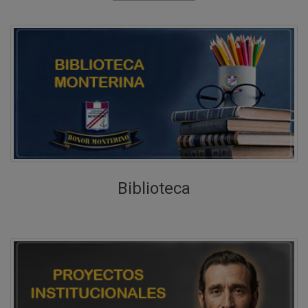
Talleres extracurriculares 2026
Descargar
COMUNICADO N° 052 - 2026 del 15 de
mayo del 2026
Período vacacional correspondiente al término
del I Bimestre se desarrollará del 18 al 22 de
mayo
Descargar
COMUNICADO N° 051 - 2026 del 15 de
mayo del 2026
Biblioteca
Virus Coxsackie, asociado al síndrome Mano,
Pie y Boca
Descargar
COMUNICADO N° 047-2026, San Miguel,
6 de abril de 2026
Evaluaciones bimestrales
Descargar